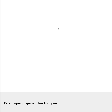
n
t
a
r
Postingan populer dari blog ini