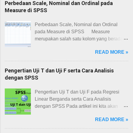
Perbedaan Scale, Nominal dan Ordinal pada
Measure di SPSS
Perbedaan Scale, Nominal dan Ordinal
pada Measure di SPSS Measure
merupakan salah satu kolom yang berada di
variable view IBM SPSS. Kolom measure
READ MORE »
harus ditetapkan terlebih dahulu sebelum
melakukan analisis data lebih lanjut.
Terdapat 3 tipe variabel pada kolom
Pengertian Uji T dan Uji F serta Cara Analisis
measure SPSS yaitu scale, nominal dan
dengan SPSS
ordinal . Ketiga variabel tersebut
memberikan jenis nilai serta informasi
Pengertian Uji T dan Uji F pada Regresi
analisis yang berbeda. Berikut ini
Linear Berganda serta Cara Analisis
pengertian dan perbedaan scale, nominal
dengan SPSS Pada artikel ini kita akan
dan ordinal pada SPSS. Penentuan
mempelajari cara uji t dan uji f pada regresi
measure merupakan hal dasar yang sangat
READ MORE »
linear berganda dengan SPSS, serta cara
penting untuk diketahui saat bekerja
interpretasi output uji t dan uji f. Kita mulai
menggunakan SPSS. Misalnya kita tidak