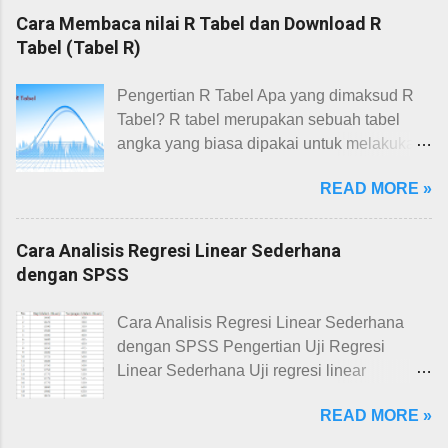
kita akan melihat pengaruh variabel
lalu pilih Save pada menu, sehingga
Cara Membaca nilai R Tabel dan Download R
independent pertama (X1) terhadap variabel
muncul kotak dialog Save Data As. 2.
Tabel (Tabel R)
dependent (Y) dan melihat pengaruh
Tentukan tempat folder file data pada daftar
variabel independent kedua (X2) terhadap
drop down Save in. 3. Tuliskan nama file
Pengertian R Tabel Apa yang dimaksud R
variabel dependent (Y). Pada paragraf
pada File name. (tipe file name .sav) 4. Klik
Tabel? R tabel merupakan sebuah tabel
sebelumnya Saya menyebutkan regresi
Save. Apabila Anda telah melakukan
angka yang biasa dipakai untuk melakukan
linear berganda. Apa itu uji regresi linear
analisis data SPSS , maka Anda perlu
uji validitas suatu instrumen penelitian.
berganda ? Uji regresi linear berganda
menyimpan output data tersebut agar dapat
READ MORE »
Fungsi R Tabel Berdasarkan definisi di atas,
merupakan uji yang digunakan untuk
dibuka lagi di lain waktu. Cara menyimpan
maka dapat diambil kesimpulan bahwa r
mengetahui ada tidaknya pengaruh dari
output SPSS sama seperti cara menyimpan
tabel ini mempunyai fungsi untuk
du...
Cara Analisis Regresi Linear Sederhana
data SPSS. Langkah-langkah save output
melakukan suatu pengujian terhadap
dengan SPSS
SPSS adalah sebagai berikut: 1. Klik File
instrumen penelitian agar mengetahui
lalu pilih Save pada menu, sehingga
apakah instumen penelitian tersebut valid
Cara Analisis Regresi Linear Sederhana
muncul kotak dialog Save Data As. 2.
atau tidak. Dibawah ini merupakan R tabel.
dengan SPSS Pengertian Uji Regresi
Tentukan tempat folder file data pada daftar
Gambar Tabel R ( R Tabel) Mau
Linear Sederhana Uji regresi linear
drop down Save in. 3. Tuliskan nama file
mendownload R tabel? Silahkan melalui
sederhana atau yang disebut juga uji
pada File name. (tipe file name .spv) 4. Klik
link dibawah ini. DOWNLOAD R Tabel
READ MORE »
regresi sederhana adalah uji yang
Save. Baca Juga...
Cara Membaca Nilai r Tabel dalam Uji
digunakan untuk menguji pengaruh satu