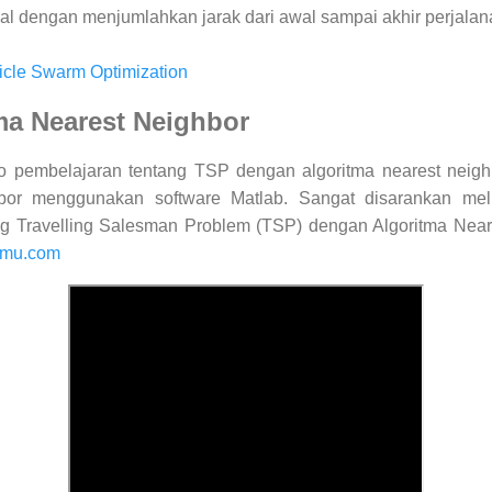
imal dengan menjumlahkan jarak dari awal sampai akhir perjala
ticle Swarm Optimization
ma Nearest Neighbor
ideo pembelajaran tentang TSP dengan algoritma nearest neigh
hbor menggunakan software Matlab. Sangat disarankan meli
ng Travelling Salesman Problem (TSP) dengan Algoritma Near
ilmu.com