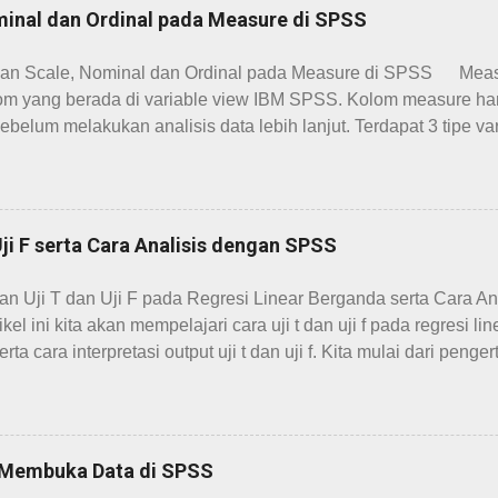
inal dan Ordinal pada Measure di SPSS
an Scale, Nominal dan Ordinal pada Measure di SPSS Meas
om yang berada di variable view IBM SPSS. Kolom measure haru
ebelum melakukan analisis data lebih lanjut. Terdapat 3 tipe v
SPSS yaitu scale, nominal dan ordinal . Ketiga variabel terseb
formasi analisis yang berbeda. Berikut ini pengertian dan perb
 pada SPSS. Penentuan measure merupakan hal dasar yang s
i saat bekerja menggunakan SPSS. Misalnya kita tidak boleh 
Uji F serta Cara Analisis dengan SPSS
lakukan perhitungan nilai rata-rata dan standar deviasi. Pilih
 suatu variabel terdapat pada lembar kerja Variabel View SPS
an Uji T dan Uji F pada Regresi Linear Berganda serta Cara 
an ilustrasinya. A. Variabel Nominal pada SPSS Variabel no
ikel ini kita akan mempelajari cara uji t dan uji f pada regresi 
 yang digunakan hanya se...
ta cara interpretasi output uji t dan uji f. Kita mulai dari penger
alah uji yang digunakan untuk mengetahui ada tidaknya pengaruh
ent (variabel X) terhadap variabel dependent (variabel Y). Ma
ngaruh sendiri-sendiri oleh variabel independent. Pada kasus uj
ua variabel independent, berarti kita akan melihat pengaruh v
 Membuka Data di SPSS
(X1) terhadap variabel dependent (Y) dan melihat pengaruh va