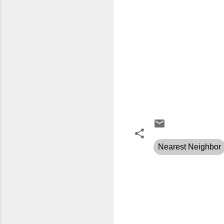
Nearest Neighbor
K
o
m
e