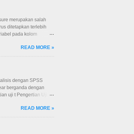
ure merupakan salah
s ditetapkan terlebih
ariabel pada kolom
ut memberikan jenis nilai
READ MORE »
edaan scale, nominal dan
angat penting untuk
membuat variabel nominal
an untuk mengubah tipe
S. Gambar dibawah ini
Analisis dengan SPSS
minal merupakan tipe
linear berganda dengan
tian uji t Pengertian Uji T
 secara parsial variabel
READ MORE »
ksud pengaruh parsial
i regresi linear berganda
ariabel independent
riabel independent kedua