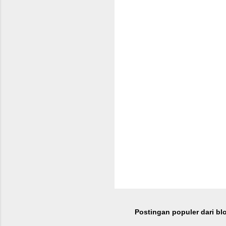
n
t
a
r
Postingan populer dari blo