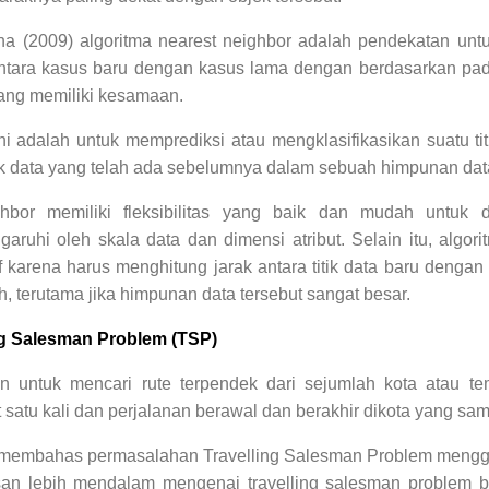
a (2009) algoritma nearest neighbor adalah pendekatan un
ntara kasus baru dengan kasus lama
dengan berdasarkan pad
yang memiliki kesamaan.
ini adalah untuk memprediksi atau mengklasifikasikan suatu ti
k data yang telah ada sebelumnya
dalam sebuah himpunan dat
hbor memiliki fleksibilitas yang baik dan mudah untuk di
ngaruhi oleh skala data dan
dimensi atribut. Selain itu, algor
 karena harus menghitung jarak antara titik data baru dengan s
, terutama jika himpunan data tersebut sangat besar.
ng Salesman Problem (TSP)
 untuk mencari rute terpendek dari sejumlah kota atau t
t satu kali dan perjalanan berawal dan berakhir dikota yang sam
kan membahas permasalahan Travelling Salesman Problem mengg
an lebih mendalam mengenai travelling salesman problem bisa