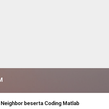
Langsung ke konten utama
M
 Neighbor beserta Coding Matlab