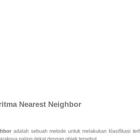
ritma Nearest Neighbor
ghbor
adalah sebuah metode untuk melakukan klasifikasi ter
jaraknya paling dekat
dengan objek tersebut.