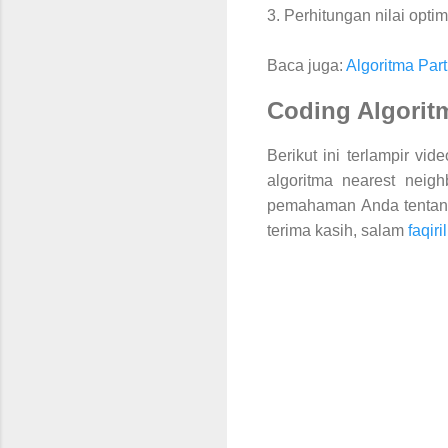
3. Perhitungan nilai opt
Baca juga:
Algoritma Par
Coding Algorit
Berikut ini terlampir v
algoritma nearest neig
pemahaman Anda
tenta
terima kasih, salam
faqir