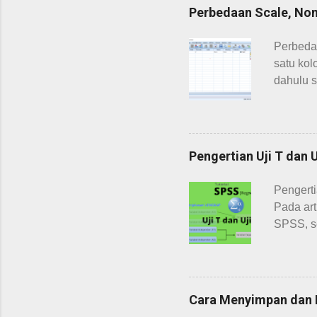
Perbedaan Scale, Nom
Perbeda
satu kol
dahulu s
measure 
serta in
ordinal
diketahu
Pengertian Uji T dan 
untuk me
variabel
Pengerti
merupak
Pada art
variabel
SPSS, ser
Uji t ad
independ
yaitu pe
dengan d
Cara Menyimpan dan
pertama 