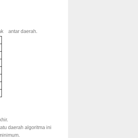
rak antar daerah.
hir.
tu daerah algoritma ini
 minimum.