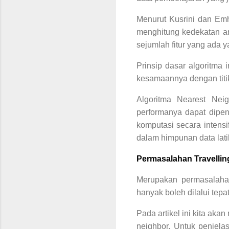
Menurut Kusrini dan Emh
menghitung kedekatan a
sejumlah fitur yang ada 
Prinsip dasar algoritma 
kesamaannya dengan titi
Algoritma Nearest Neig
performanya dapat dipe
komputasi secara intensif
dalam himpunan data latih
Permasalahan Travelli
Merupakan permasalahan
hanyak boleh dilalui tepa
Pada artikel ini kita a
neighbor. Untuk penjelas